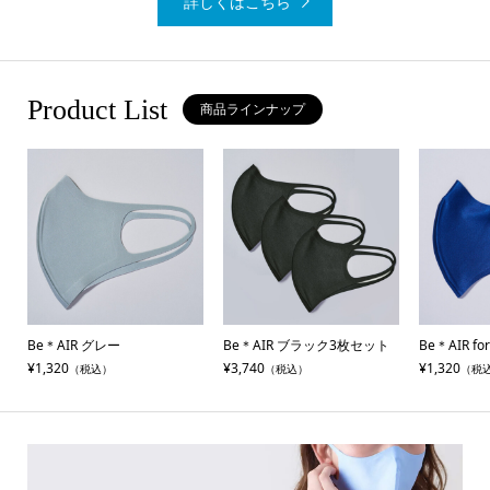
詳しくはこちら
Product List
商品ラインナップ
Be＊AIR グレー
Be＊AIR ブラック3枚セット
Be＊AIR f
¥1,320
¥3,740
¥1,320
（税込）
（税込）
（税